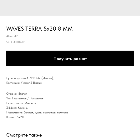
WAVES TERRA 5x20 8 MM
41zero42
SKU:
4100605
Получить расчет
Производитель 41ZERO42 (Италия),
Коллекция 41zero42 Bisquit
Страна: Италия
Тип: Настенная / Напольная
Поверхность: Матовая
Эффект: Камень
Назначение: Ванная, кухня, прихожая, комната
Размер: 5x20
Смотрите также