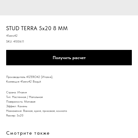
STUD TERRA 5x20 8 MM
41zero42
SKU:
4100611
Получить расчет
Производитель 41ZERO42 (Италия),
Коллекция 41zero42 Bisquit
Страна: Италия
Тип: Настенная / Напольная
Поверхность: Матовая
Эффект: Камень
Назначение: Ванная, кухня, прихожая, комната
Размер: 5x20
Смотрите также