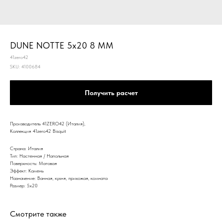
DUNE NOTTE 5x20 8 MM
41zero42
SKU:
4100684
Получить расчет
Производитель 41ZERO42 (Италия),
Коллекция 41zero42 Bisquit
Страна: Италия
Тип: Настенная / Напольная
Поверхность: Матовая
Эффект: Камень
Назначение: Ванная, кухня, прихожая, комната
Размер: 5x20
Смотрите также