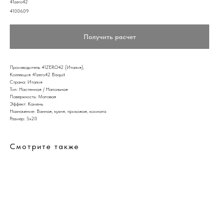
41zero42
4100609
Получить расчет
Производитель 41ZERO42 (Италия),
Коллекция 41zero42 Bisquit
Страна: Италия
Тип: Настенная / Напольная
Поверхность: Матовая
Эффект: Камень
Назначение: Ванная, кухня, прихожая, комната
Размер: 5x20
Смотрите также