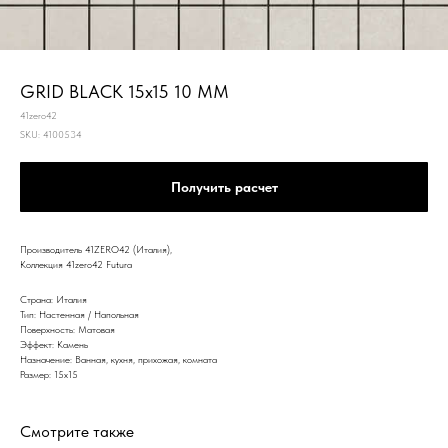
GRID BLACK 15x15 10 MM
41zero42
SKU:
4100534
Получить расчет
Производитель 41ZERO42 (Италия),
Коллекция 41zero42 Futura
Страна: Италия
Тип: Настенная / Напольная
Поверхность: Матовая
Эффект: Камень
Назначение: Ванная, кухня, прихожая, комната
Размер: 15x15
Смотрите также