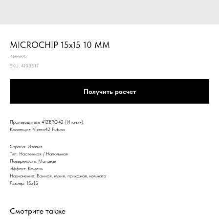
MICROCHIP 15x15 10 MM
41zero42
SKU:
4100517
Получить расчет
Производитель 41ZERO42 (Италия),
Коллекция 41zero42 Futura
Страна: Италия
Тип: Настенная / Напольная
Поверхность: Матовая
Эффект: Камень
Назначение: Ванная, кухня, прихожая, комната
Размер: 15x15
Смотрите также