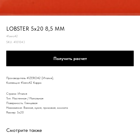
LOBSTER 5x20 8,5 MM
41zero42
SKU:
4101043
Получить расчет
Производитель 41ZERO42 (Италия),
Коллекция 41zero42 Kappa
Страна: Италия
Тип: Настенная / Напольная
Поверхность: Глянцевая
Назначение: Ванная, кухня, прихожая, комната
Размер: 5x20
Смотрите также