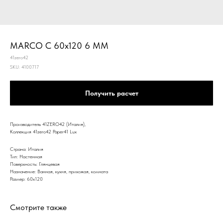
MARCO C 60x120 6 MM
41zero42
SKU:
4100717
Получить расчет
Производитель 41ZERO42 (Италия),
Коллекция 41zero42 Paper41 Lux
Страна: Италия
Тип: Настенная
Поверхность: Глянцевая
Назначение: Ванная, кухня, прихожая, комната
Размер: 60x120
Смотрите также