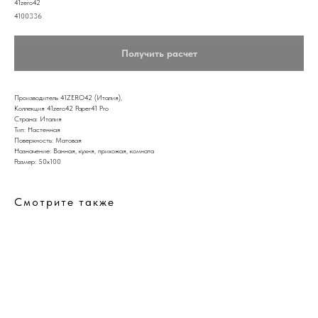
41zero42
4100336
Получить расчет
Производитель 41ZERO42 (Италия),
Коллекция 41zero42 Paper41 Pro
Страна: Италия
Тип: Настенная
Поверхность: Матовая
Назначение: Ванная, кухня, прихожая, комната
Размер: 50x100
Смотрите также