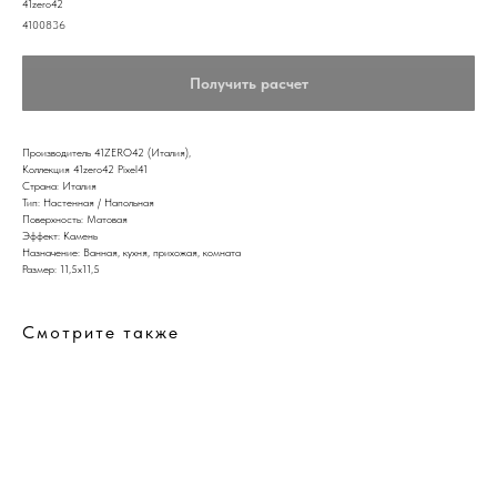
41zero42
4100836
Получить расчет
Производитель 41ZERO42 (Италия),
Коллекция 41zero42 Pixel41
Страна: Италия
Тип: Настенная / Напольная
Поверхность: Матовая
Эффект: Камень
Назначение: Ванная, кухня, прихожая, комната
Размер: 11,5x11,5
Смотрите также