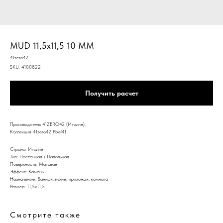
MUD 11,5x11,5 10 MM
41zero42
SKU:
4100822
Получить расчет
Производитель 41ZERO42 (Италия),
Коллекция 41zero42 Pixel41
Страна: Италия
Тип: Настенная / Напольная
Поверхность: Матовая
Эффект: Камень
Назначение: Ванная, кухня, прихожая, комната
Размер: 11,5x11,5
Смотрите также