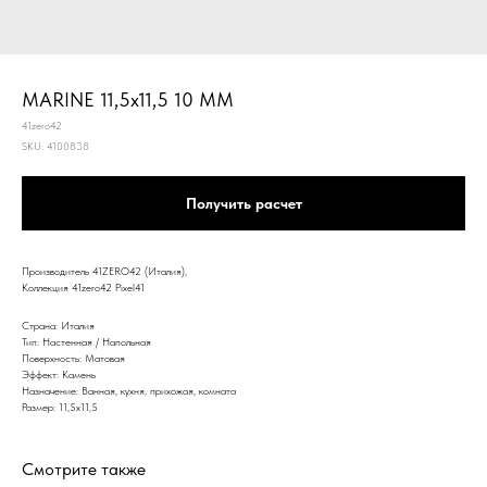
MARINE 11,5x11,5 10 MM
41zero42
SKU:
4100838
Получить расчет
Производитель 41ZERO42 (Италия),
Коллекция 41zero42 Pixel41
Страна: Италия
Тип: Настенная / Напольная
Поверхность: Матовая
Эффект: Камень
Назначение: Ванная, кухня, прихожая, комната
Размер: 11,5x11,5
Смотрите также