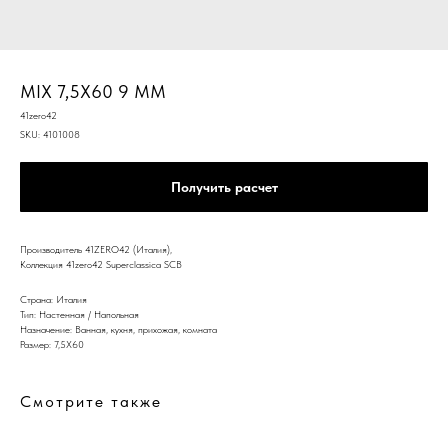
MIX 7,5Х60 9 MM
41zero42
SKU:
4101008
Получить расчет
Производитель 41ZERO42 (Италия),
Коллекция 41zero42 Superclassica SCB
Страна: Италия
Тип: Настенная / Напольная
Назначение: Ванная, кухня, прихожая, комната
Размер: 7,5Х60
Смотрите также