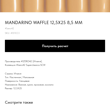
MANDARINO WAFFLE 12,5Х25 8,5 MM
41zero42
SKU:
4101033
Получить расчет
Производитель 41ZERO42 (Италия),
Коллекция 41zero42 Superclassica SCW
Страна: Италия
Тип: Настенная / Напольная
Поверхность: Глянцевая
Назначение: Ванная, кухня, прихожая, комната
Размер: 12,5Х25
Смотрите также