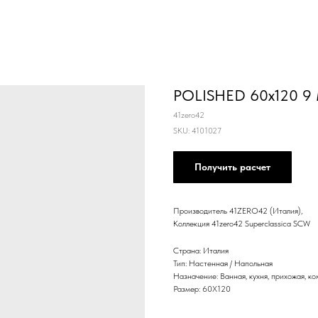
POLISHED 60x120 9
41zero42
SKU:
4101027
Получить расчет
Производитель 41ZERO42 (Италия),
Коллекция 41zero42 Superclassica SCW
Страна: Италия
Тип: Настенная / Напольная
Назначение: Ванная, кухня, прихожая, к
Размер: 60Х120