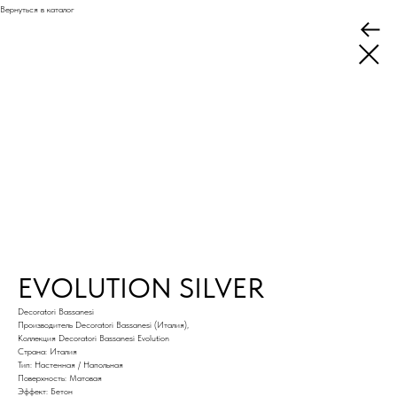
Вернуться в каталог
EVOLUTION SILVER
Decoratori Bassanesi
Производитель Decoratori Bassanesi (Италия),
Коллекция Decoratori Bassanesi Evolution
Страна: Италия
Тип: Настенная / Напольная
Поверхность: Матовая
Эффект: Бетон