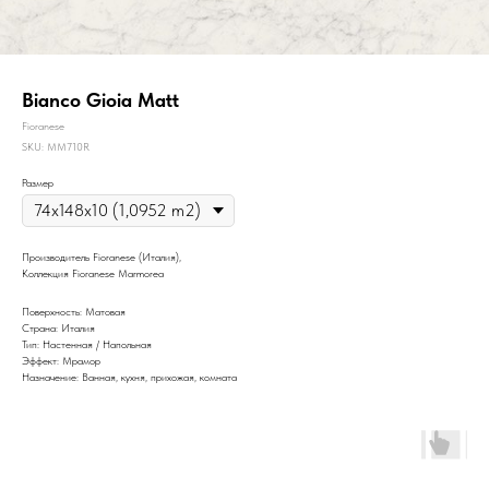
Bianco Gioia Matt
Fioranese
SKU:
MM710R
Размер
Производитель Fioranese (Италия),
Коллекция Fioranese Marmorea
Поверхность: Матовая
Страна: Италия
Тип: Настенная / Напольная
Эффект: Мрамор
Назначение: Ванная, кухня, прихожая, комната