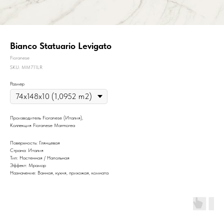
Bianco Statuario Levigato
Fioranese
SKU:
MM711LR
Размер
Производитель Fioranese (Италия),
Коллекция Fioranese Marmorea
Поверхность: Глянцевая
Страна: Италия
Тип: Настенная / Напольная
Эффект: Мрамор
Назначение: Ванная, кухня, прихожая, комната