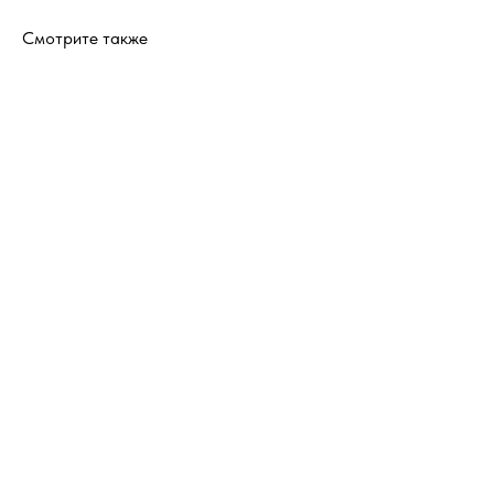
Смотрите также
ERROR:Not found category