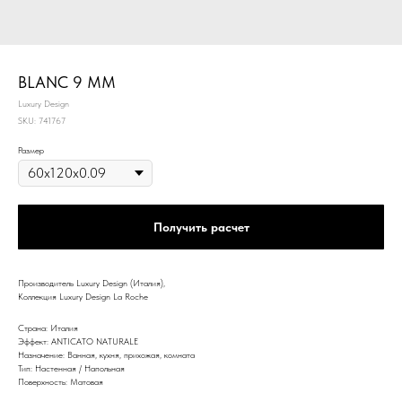
BLANC 9 ММ
Luxury Design
SKU:
741767
Размер
Получить расчет
Производитель Luxury Design (Италия),
Коллекция Luxury Design La Roche
Страна: Италия
Эффект: ANTICATO NATURALE
Назначение: Ванная, кухня, прихожая, комната
Тип: Настенная / Напольная
Поверхность: Матовая