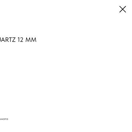
UARTZ 12 MM
омната