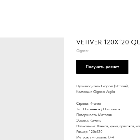
VETIVER 120X120 Q
Gigacer
Получить расчет
Производитель Gigacer (Италия),
Коллекция Gigacer Argilla
Страна: Италия
Тип: Настенная / Напольная
Поверхность: Матовая
Эффект: Камень
Назначение: Ванная, кухня, прихожая, к
Размер: 120х120
Метраж в упаковке: 1.44