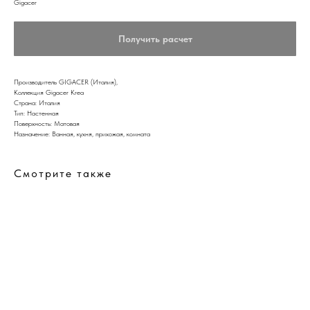
Gigacer
Получить расчет
Производитель GIGACER (Италия),
Коллекция Gigacer Krea
Страна: Италия
Тип: Настенная
Поверхность: Матовая
Назначение: Ванная, кухня, прихожая, комната
Смотрите также