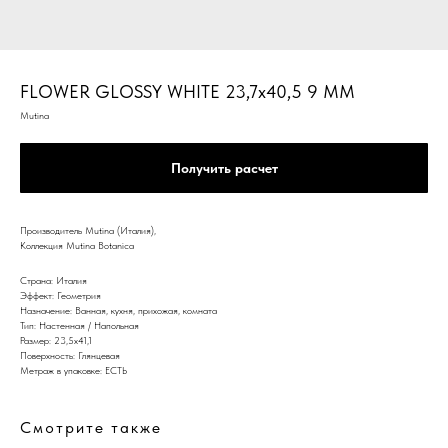
FLOWER GLOSSY WHITE 23,7x40,5 9 ММ
Mutina
Получить расчет
Производитель Mutina (Италия),
Коллекция Mutina Botanica
Страна: Италия
Эффект: Геометрия
Назначение: Ванная, кухня, прихожая, комната
Тип: Настенная / Напольная
Размер: 23,5x41,1
Поверхность: Глянцевая
Метраж в упаковке: ЕСТЬ
Смотрите также