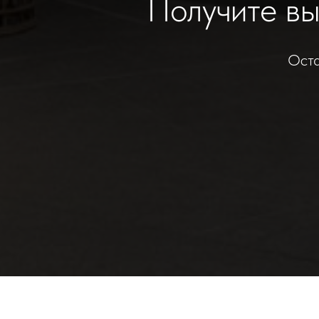
Получите в
Оста