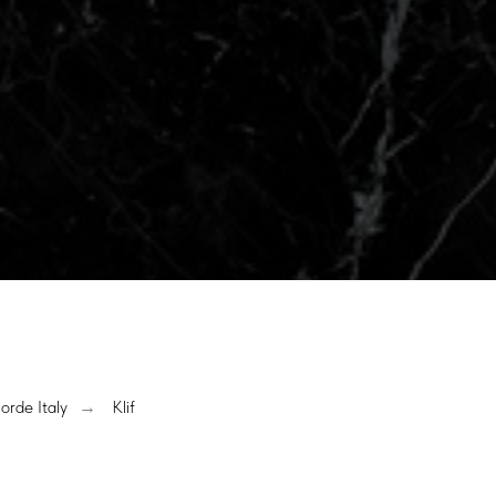
orde Italy
Klif
→