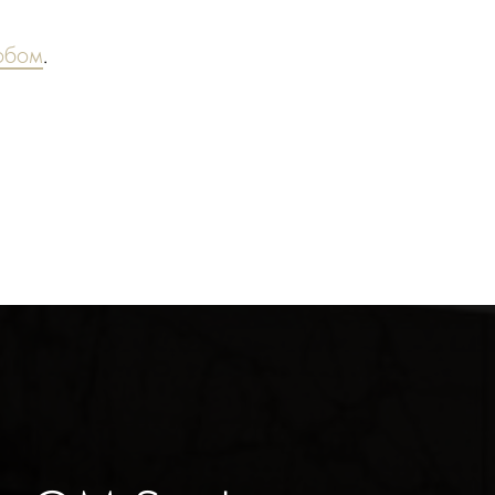
обом
.