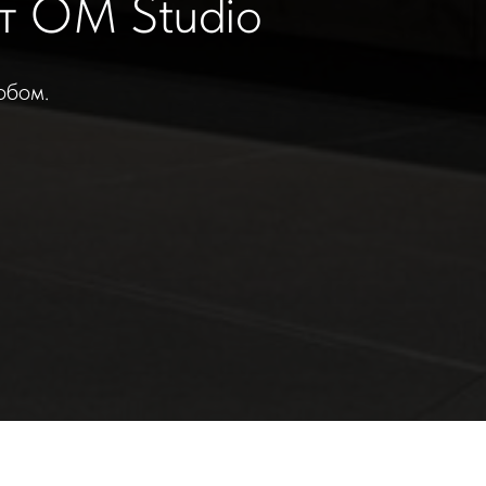
т OM Studio
обом.