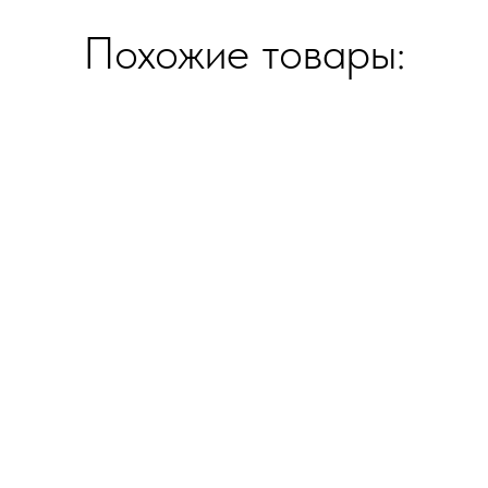
Похожие товары:
ция
Компания
 отопления
Производство изделий из керам
ранит и плитка
О компании
Контакты