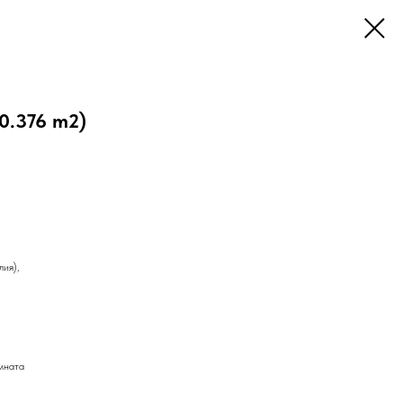
(0.376 m2)
лия),
омната