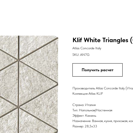
Klif White Triangles 
Atlas Concorde Italy
SKU:
AN7G
Получить расчет
Производитель Atlas Concorde Italy (Ита
Коллекция Atlas KLIF
Страна: Италия
Тип: Напольная/Настенная
Эффект: Камень
Назначение: Ванная, кухня, прихожая, к
Размер: 28,5x33