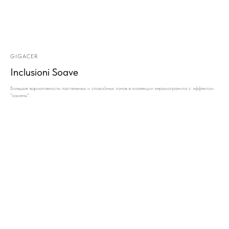
GIGACER
Inclusioni Soave
Большая вариативность пастельных и спокойных тонов в коллекции керамогранита с эффектом
"камень".