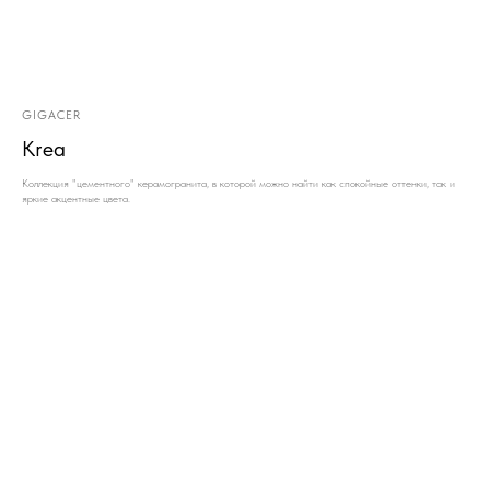
GIGACER
Krea
Коллекция "цементного" керамогранита, в которой можно найти как спокойные оттенки, так и
яркие акцентные цвета.