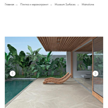
Главная
→
Плитка и керамогранит
→
Museum Surfaces
→
Mainstone