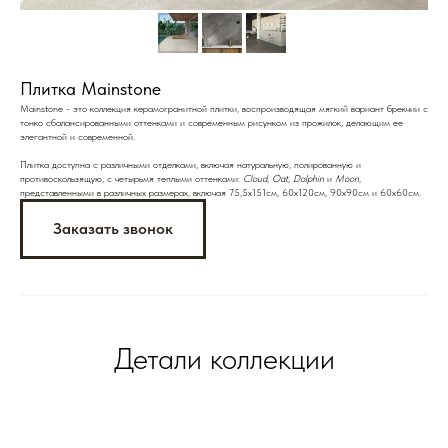
Плитка Mainstone
Mainstone - это коллекция керамогранитной плитки, воспроизводящая мягкий вариант брекчии с
тонко сбалансированными оттенками и современным рисунком из прожилок, делающим ее
элегантной и современной.
Плитка доступна с различными отделками, включая натуральную, полированную и
противоскользящую, с четырьмя теплыми оттенками:
Cloud, Oat, Dolphin
и
Moon
,
представленными в различных размерах, включая 75,5x151см, 60x120см, 90x90см и 60x60см.
Заказать звонок
Детали коллекции