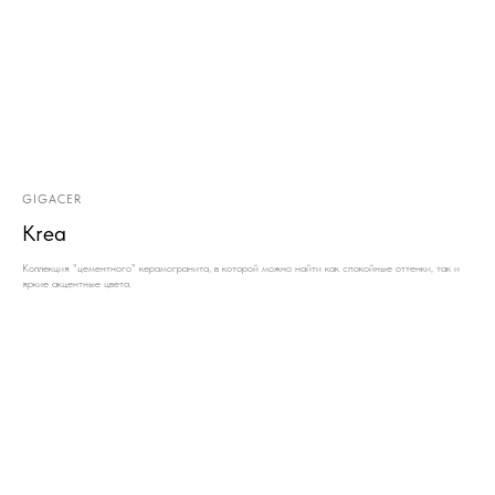
GIGACER
Krea
Коллекция "цементного" керамогранита, в которой можно найти как спокойные оттенки, так и
яркие акцентные цвета.