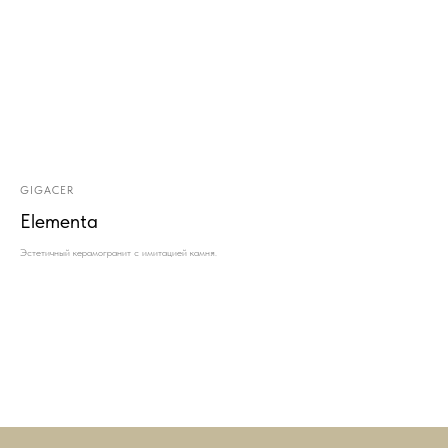
GIGACER
Elementa
Эстетичный керамогранит с имитацией камня.