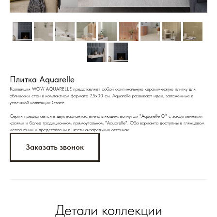
Плитка Aquarelle
Коллекция WOW AQUARELLE представляет собой оригинальную керамическую плитку для
облицовки стен в компактном формате 7,5x30 см. Aquarelle развивает идеи, заложенные в
успешной коллекции Grace.
Серия предлагается в двух вариантах: впечатляющем вогнутом "Aquarelle O" с закругленными
краями и более традиционном прямоугольном "Aquarelle". Оба варианта доступны в глянцевом
исполнении и представлены в шести акварельных оттенках.
Заказать звонок
Детали коллекции