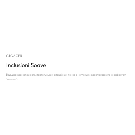
GIGACER
Inclusioni Soave
Большая вариативность пастельных и спокойных тонов в коллекции керамогранита с эффектом
"камень".