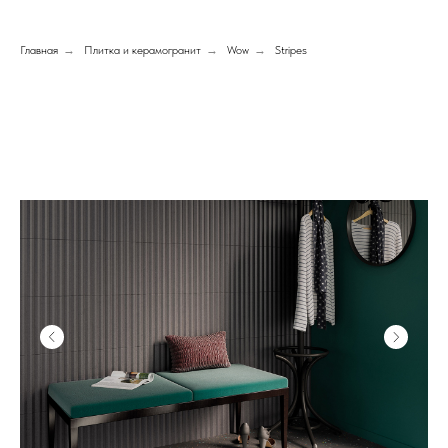
Главная
→
Плитка и керамогранит
→
Wow
→
Stripes