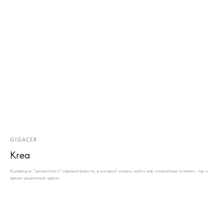
GIGACER
Krea
Коллекция "цементного" керамогранита, в которой можно найти как спокойные оттенки, так и
яркие акцентные цвета.