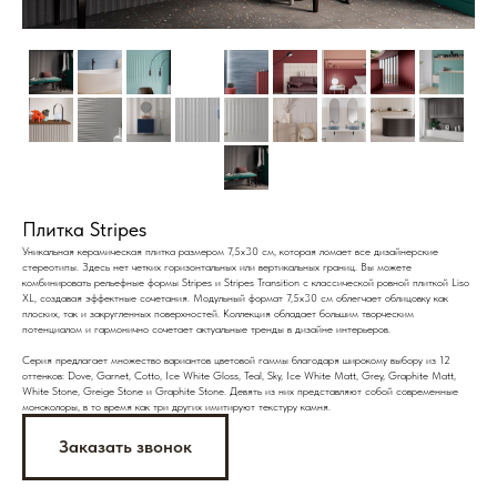
Плитка Stripes
Уникальная керамическая плитка размером 7,5x30 см, которая ломает все дизайнерские
стереотипы. Здесь нет четких горизонтальных или вертикальных границ. Вы можете
комбинировать рельефные формы Stripes и Stripes Transition с классической ровной плиткой Liso
XL, создавая эффектные сочетания. Модульный формат 7,5x30 см облегчает облицовку как
плоских, так и закругленных поверхностей. Коллекция обладает большим творческим
потенциалом и гармонично сочетает актуальные тренды в дизайне интерьеров.
Серия предлагает множество вариантов цветовой гаммы благодаря широкому выбору из 12
оттенков: Dove, Garnet, Cotto, Ice White Gloss, Teal, Sky, Ice White Matt, Grey, Graphite Matt,
White Stone, Greige Stone и Graphite Stone. Девять из них представляют собой современные
моноколоры, в то время как три других имитируют текстуру камня.
Заказать звонок