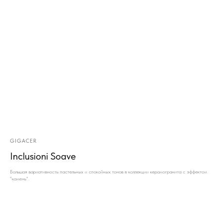
GIGACER
Inclusioni Soave
Большая вариативность пастельных и спокойных тонов в коллекции керамогранита с эффектом
"камень".