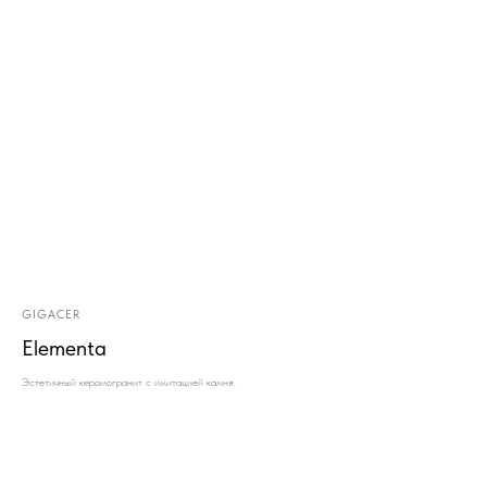
GIGACER
Elementa
Эстетичный керамогранит с имитацией камня.