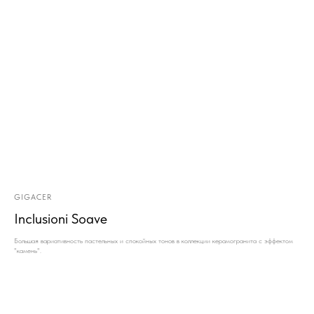
GIGACER
Inclusioni Soave
Большая вариативность пастельных и спокойных тонов в коллекции керамогранита с эффектом
"камень".