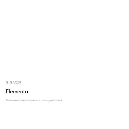
GIGACER
Elementa
Эстетичный керамогранит с имитацией камня.