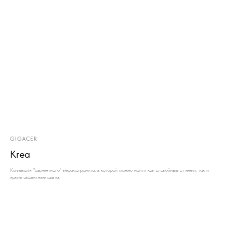
GIGACER
Krea
Коллекция "цементного" керамогранита, в которой можно найти как спокойные оттенки, так и
яркие акцентные цвета.