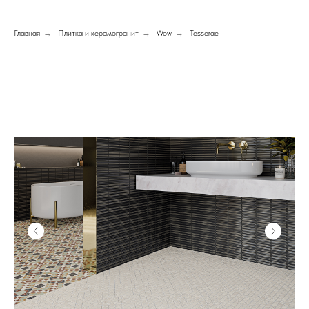
Главная
→
Плитка и керамогранит
→
Wow
→
Tesserae