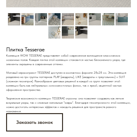
Плитка Tesserae
Коллекция WOW TESSERAE представляет собой современное воплощение классических
мозаичных полов. Каждая плитка этой коллекции становится частью бесконечного узора, где
элементы окрашены в современные оттенки.
Матовый керамогранит TESSERAE доступен в компактном формате 28х28 см. Эта коллекция
разделена на три группы паттернов: PLAY (квадраты), LIKE (квадраты и треугольники) и SUIT
(сложная геометрия). Разнообразие цветовых решений в каждой из групп позволяет этой
коллекции быть как нейтральным минималистичным фоном, так и яркой, акцентной частью
оформления пространства.
Творческие возможности коллекции TESSERAE огромны: она позволяет создавать как легкие
визуальные узоры, так и сложные напольные "ковры". Благодаря геометричности этой коллекции,
можно достигать интересных эффектов и находить решения для пространств разного
назначения.
Заказать звонок